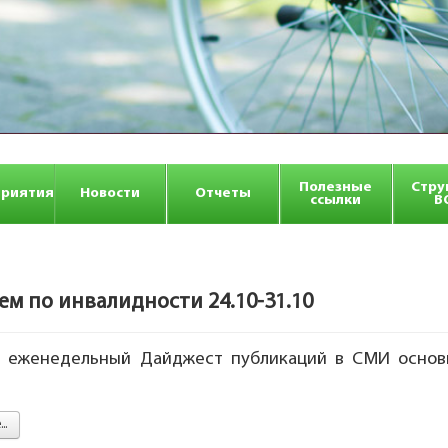
Полезные
Стру
риятия
Новости
Отчеты
ссылки
В
 по инвалидности 24.10-31.10
 еженедельный Дайджест публикаций в СМИ основн
..