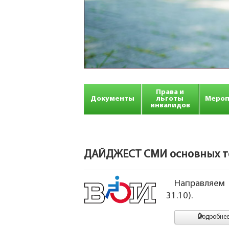
Права и
Документы
льготы
Мероп
инвалидов
ДАЙДЖЕСТ СМИ основных тем
Направляем
31.10).
Подробнее.