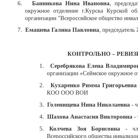
6.
Банникова Нина Ивановна
, председ
окружное отделение г.Курска Курской об
организации "Всероссийское общество инва
7.
Емашева Галина Павловна
, председатель
КОНТРОЛЬНО – РЕВИ
1.
Серебрякова Елена Владимиро
организации «Сеймское окружное 
2.
Кухаренко Римма Григорьевна
КОО ООО ВОИ
3.
Голенищева Нина Николаевна
- 
4.
Шахова Анастасия Викторовна
-
5.
Колчева Зоя Борисовна
- чле
Всероссийского общества инвалидо