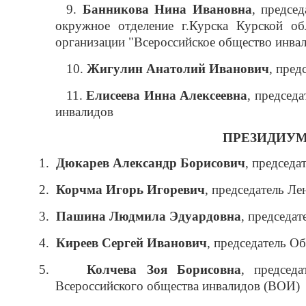
9.
Банникова Нина Ивановна
, предсе
окружное отделение г.Курска Курской об
организации "Всероссийское общество инва
10.
Жигулин Анатолий Иванович
, пред
11.
Елисеева Инна Алексеевна
, председ
инвалидов
ПРЕЗИДИУ
1.
Дюкарев Александр Борисович
, председ
2.
Корчма Игорь Игоревич
,
председатель
Ле
3.
Пашина Людмила Эдуардовна
, председа
4.
Киреев Сергей Иванович
,
председатель
Об
5.
Колчева Зоя Борисовна
, председ
Всероссийского общества инвалидов (ВОИ)