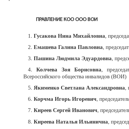
ПРАВЛЕНИЕ КОО ООО ВОИ
1.
Гусакова Нина Михайловна
, председ
2.
Емашева Галина Павловна
, председа
3.
Пашина Людмила Эдуардовна
, пред
4.
Колчева Зоя Борисовна
, председ
Всероссийского общества инвалидов (ВОИ)
5.
Якименко Светлана Александровна
,
6.
Корчма Игорь Игоревич
,
председател
7.
Киреев Сергей Иванович
,
председате
8.
Киреева Наталья Ильинична
,
предсе