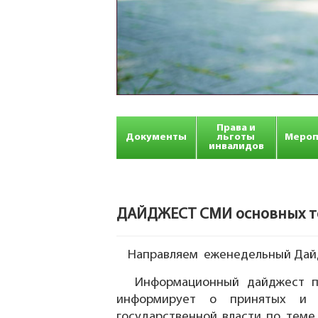
Права и
Документы
льготы
Мероп
инвалидов
ДАЙДЖЕСТ СМИ основных тем
Направляем еженедельный Дайдж
Информационный дайджест по
информирует о принятых и ра
государственной власти по теме