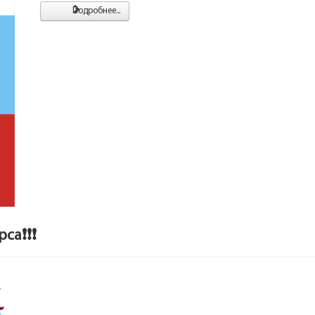
Подробнее...
са❗❗❗