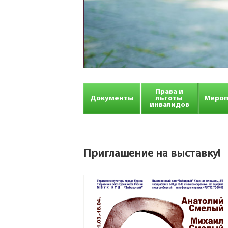
Права и
Документы
льготы
Мероп
инвалидов
Приглашение на выставку!