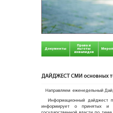
Права и
Документы
льготы
Мероп
инвалидов
ДАЙДЖЕСТ СМИ основных тем
Направляем еженедельный Дайдж
Информационный дайджест по
информирует о принятых и ра
государственной власти по теме