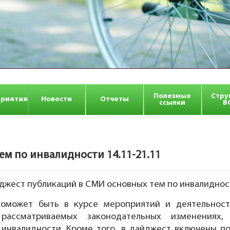
Полезные
Стру
риятия
Новости
Отчеты
ссылки
В
 по инвалидности 14.11-21.11
ест публикаций в СМИ основных тем по инвалидности
может быть в курсе мероприятий и деятельност
ссматриваемых законодательных изменениях, 
 инвалидности. Кроме того, в дайджест включены п