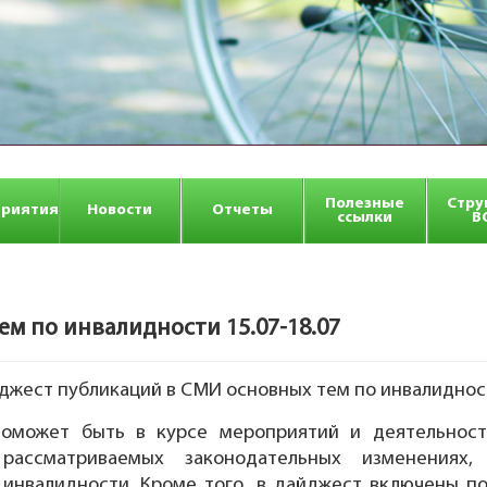
Полезные
Стру
риятия
Новости
Отчеты
ссылки
В
 по инвалидности 15.07-18.07
ест публикаций в СМИ основных тем по инвалидности
может быть в курсе мероприятий и деятельност
ссматриваемых законодательных изменениях, 
 инвалидности. Кроме того, в дайджест включены п