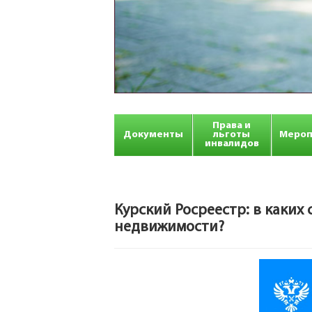
Права и
Документы
льготы
Мероп
инвалидов
Курский Росреестр: в каких 
недвижимости?