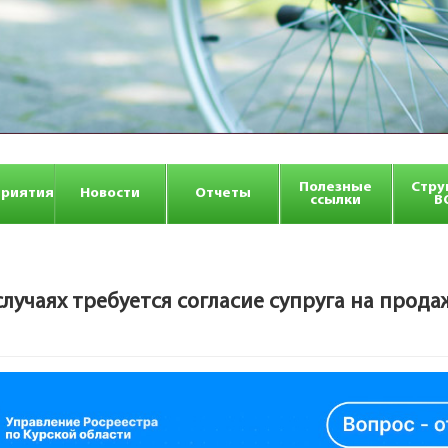
Полезные
Стру
риятия
Новости
Отчеты
ссылки
В
случаях требуется согласие супруга на прода