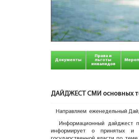
Права и
Документы
льготы
Мероп
инвалидов
ДАЙДЖЕСТ СМИ основных тем
Направляем еженедельный Дайдж
Информационный дайджест по
информирует о принятых и ра
государственной власти по теме