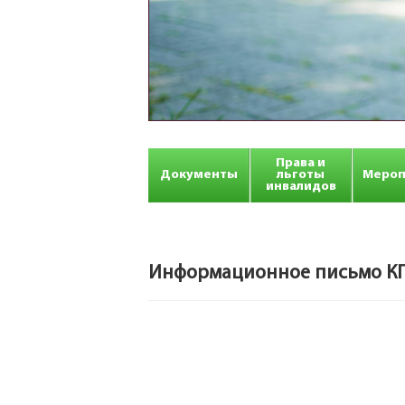
Права и
Документы
льготы
Мероп
инвалидов
Информационное письмо КГ