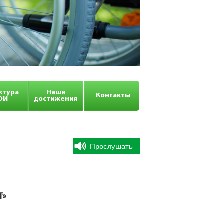
ктура
Наши
Контакты
ОИ
достижения
Т»