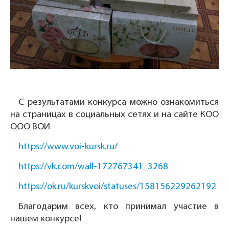
С результатами конкурса можно ознакомиться
на страницах в социальных сетях и на сайте КОО
ООО ВОИ
https://www.voi-kursk.ru/
https://vk.com/wall-172767341_3268
https://ok.ru/kurskvoi/statuses/158156229262192
Благодарим всех, кто принимал участие в
нашем конкурсе!