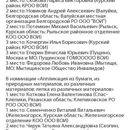
2 место: Скокова Лариса Викторовна (Курский
район; КРОО ВОИ)
2 место: Новиков Андрей Алексеевич (Валуйки,
Белгородская область; Валуйская местная
организация Белгородской РО ООО "ВОИ")
2 место: Потемкин Михаил Васильевич (Рыльск,
Курская область; Рыльское районное отделение
КОО ООО ВОИ)
3 место: Кочергин Илья Борисович (Курский
район; КРОО ВОИ)
3 место: Еперин Вячеслав Юрьевич (Пущино,
Москва и МО; Пущинское ГОМООООО ВОИ)
3 место: Федорова Любовь Ивановна (Мытищи,
МО; Мытищинское Общество Инвалидов)
В номинации «Аппликация из бумаги, из
природных материалов, из различных
материалов; лепка из различных материалов»
1 место: Коткова Елена Валентинова (Спас-
Клепики, Рязанская область; Клепиковское РО
РОО ООО ВОИ)
1 место: Семенченко Виталий Витальевич
(Железногорск, Курская область; Железногорское
отделение КОО ООО ВОИ)
2 место: Чирук Татьяна Александровна (Скопин,