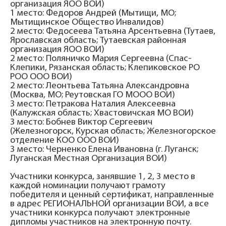
организация ЯОО ВОИ)
1 место: Федоров Андрей (Мытищи, МО;
Мытищинское Общество Инвалидов)
2 место: Федосеева Татьяна Арсентьевна (Тутаев,
Ярославская область; Тутаевская районная
организация ЯОО ВОИ)
2 место: Поляничко Мария Сергеевна (Спас-
Клепики, Рязанская область; Клепиковское РО
РОО ООО ВОИ)
2 место: Леонтьева Татьяна Александровна
(Москва, МО; Реутовская ГО МООО ВОИ)
3 место: Петракова Наталия Алексеевна
(Калужская область; Хвастовичская МО ВОИ)
3 место: Бобнев Виктор Сергеевич
(Железногорск, Курская область; Железногорское
отделение КОО ООО ВОИ)
3 место: Черненко Елена Ивановна (г. Луганск;
Луганская Местная Организация ВОИ)
Участники конкурса, занявшие 1, 2, 3 место в
каждой номинации получают грамоту
победителя и ценный сертификат, направленные
в адрес РЕГИОНАЛЬНОЙ организации ВОИ, а все
участники конкурса получают электронные
дипломы участников на электронную почту.