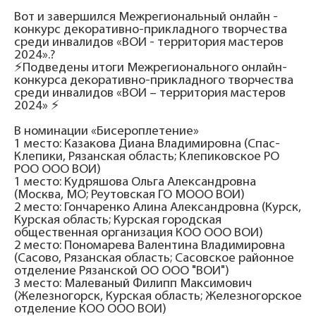
Вот и завершился Межрегиональный онлайн -
конкурс декоративно-прикладного творчества
среди инвалидов «ВОИ - территория мастеров
2024».?
⚡Подведены итоги Межрегионального онлайн-
конкурса декоративно-прикладного творчества
среди инвалидов «ВОИ – территория мастеров
2024» ⚡
В номинации «Бисероплетение»
1 место: Казакова Диана Владимировна (Спас-
Клепики, Рязанская область; Клепиковское РО
РОО ООО ВОИ)
1 место: Кудряшова Ольга Александровна
(Москва, МО; Реутовская ГО МООО ВОИ)
2 место: Гончаренко Алина Александровна (Курск,
Курская область; Курская городская
общественная организация КОО ООО ВОИ)
2 место: Пономарева Валентина Владимировна
(Сасово, Рязанская область; Сасовское районное
отделение Рязанской ОО ООО "ВОИ")
3 место: Малеваный Филипп Максимович
(Железногорск, Курская область; Железногорское
отделение КОО ООО ВОИ)