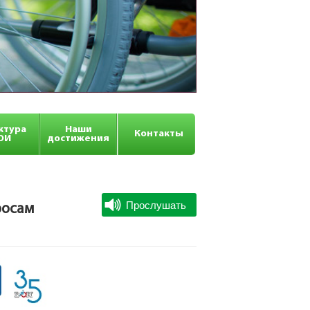
ктура
Наши
Контакты
ОИ
достижения
росам