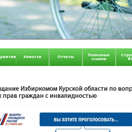
Полезные
Стру
риятия
Новости
Отчеты
ссылки
В
щание Избиркомом Курской области по воп
 прав граждан с инвалидностью