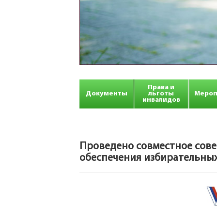
Права и
Документы
льготы
Мероп
инвалидов
Проведено совместное сове
обеспечения избирательных