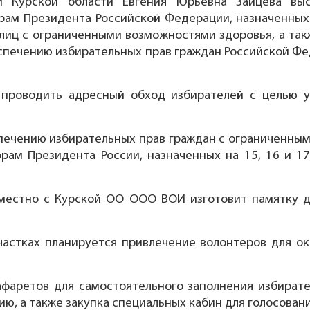
и Курской области Евгения Юрьевна Зайцева вы
ам Президента Российской Федерации, назначенных н
лиц с ограниченными возможностями здоровья, а та
спечению избирательных прав граждан Российской Ф
 проводить адресный обход избирателей с целью у
печению избирательных прав граждан с ограниченным
рам Президента России, назначенных на 15, 16 и 17
местно с Курской ОО ООО ВОИ изготовит памятку д
частках планируется привлечение волонтеров для 
афаретов для самостоятельного заполнения избират
ю, а также закупка специальных кабин для голосован