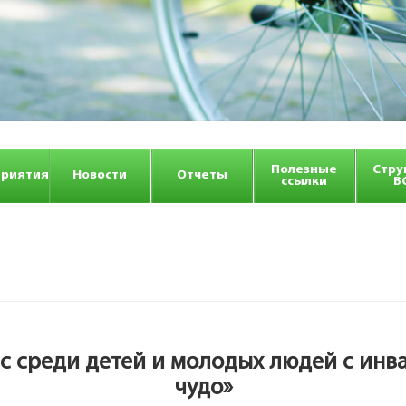
Полезные
Стру
риятия
Новости
Отчеты
ссылки
В
с среди детей и молодых людей с ин
чудо»