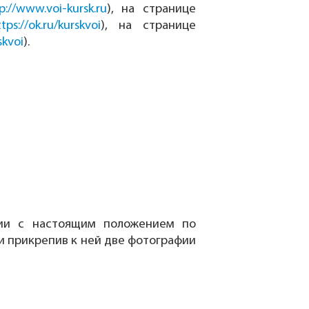
p://www.voi-kursk.ru
), на странице
tps://ok.ru/kurskvoi
), на странице
skvoi
).
вии с настоящим положением по
и прикрепив к ней две фотографии