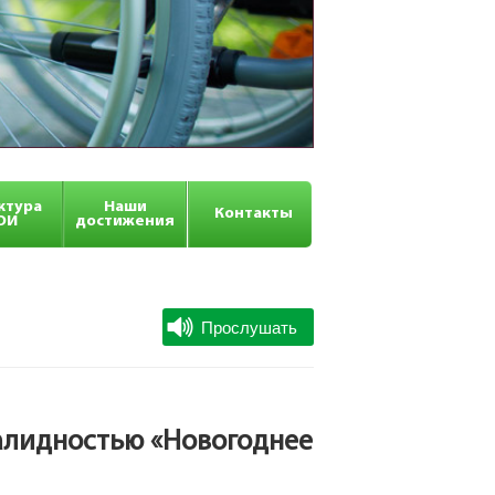
ктура
Наши
Контакты
ОИ
достижения
валидностью «Новогоднее