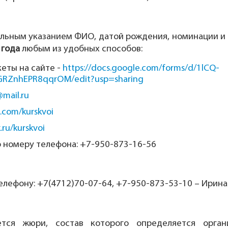
ельным указанием ФИО, датой рождения, номинации и
 года
любым из удобных способов:
еты на сайте -
https://docs.google.com/forms/d/1lCQ-
RZnhEPR8qqrOM/edit?usp=sharing
@mail.ru
k.com/kurskvoi
k.ru/kurskvoi
по номеру телефона: +7-950-873-16-56
лефону: +7(4712)70-07-64, +7-950-873-53-10 – Ирина
тся жюри, состав которого определяется орган