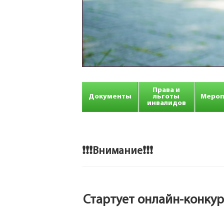
Права и
Документы
льготы
Мероп
инвалидов
❗❗❗Внимание❗❗❗
Стартует онлайн-конкур