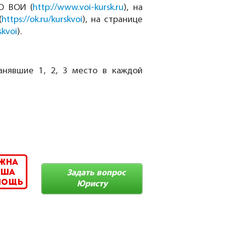
О ВОИ (
http://www.voi-kursk.ru
), на
(
https://ok.ru/kurskvoi
), на странице
skvoi
).
анявшие 1, 2, 3 место в каждой
Задать вопрос
Юристу