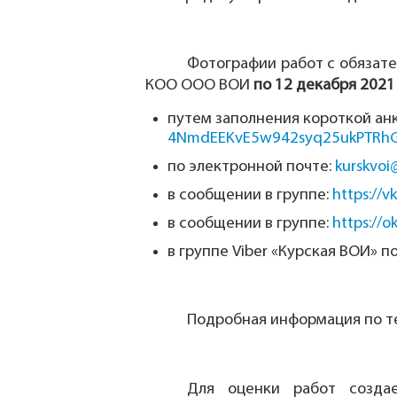
Фотографии работ с обязат
КОО ООО ВОИ
по 12 декабря 2021
путем заполнения короткой анк
4NmdEEKvE5w942syq25ukPTRhG
по электронной почте:
kurskvoi
в сообщении в группе:
https://v
в сообщении в группе:
https://o
в группе Viber «Курская ВОИ» 
Подробная информация по те
Для оценки работ создае