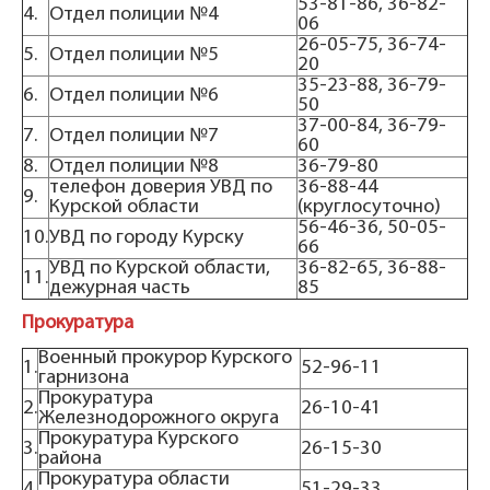
53-81-86, 36-82-
4.
Отдел полиции №4
06
26-05-75, 36-74-
5.
Отдел полиции №5
20
35-23-88, 36-79-
6.
Отдел полиции №6
50
37-00-84, 36-79-
7.
Отдел полиции №7
60
8.
Отдел полиции №8
36-79-80
телефон доверия УВД по
36-88-44
9.
Курской области
(круглосуточно)
56-46-36, 50-05-
10.
УВД по городу Курску
66
УВД по Курской области,
36-82-65, 36-88-
11.
дежурная часть
85
Прокуратура
Военный прокурор Курского
1.
52-96-11
гарнизона
Прокуратура
2.
26-10-41
Железнодорожного округа
Прокуратура Курского
3.
26-15-30
района
Прокуратура области
4.
51-29-33