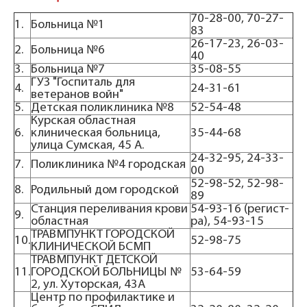
70-28-00, 70-27-
1.
Больница №1
83
26-17-23, 26-03-
2.
Больница №6
40
3.
Больница №7
35-08-55
ГУЗ "Госпиталь для
4.
24-31-61
ветеранов войн"
5.
Детская поликлиника №8
52-54-48
Курская областная
6.
клиническая больница,
35-44-68
улица Сумская, 45 А.
24-32-95, 24-33-
7.
Поликлиника №4 городская
00
52-98-52, 52-98-
8.
Родильный дом городской
89
Станция переливания крови
54-93-16 (регист-
9.
областная
ра), 54-93-15
ТРАВМПУНКТ ГОРОДСКОЙ
10.
52-98-75
КЛИНИЧЕСКОЙ БСМП
ТРАВМПУНКТ ДЕТСКОЙ
11.
ГОРОДСКОЙ БОЛЬНИЦЫ №
53-64-59
2, ул. Хуторская, 43А
Центр по профилактике и