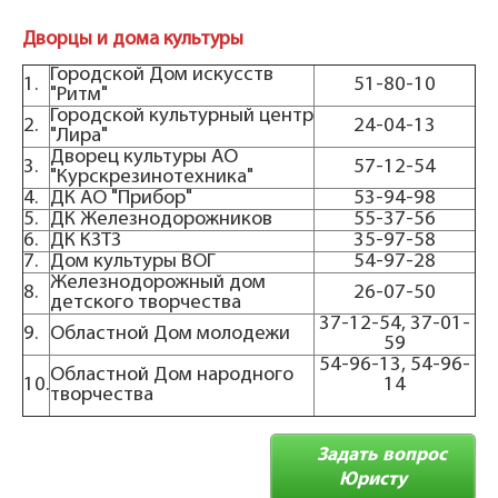
Дворцы и дома культуры
Городской Дом искусств
1.
51-80-10
"Ритм"
Городской культурный центр
2.
24-04-13
"Лира"
Дворец культуры АО
3.
57-12-54
"Курскрезинотехника"
4.
ДК АО "Прибор"
53-94-98
5.
ДК Железнодорожников
55-37-56
6.
ДК КЗТЗ
35-97-58
7.
Дом культуры ВОГ
54-97-28
Железнодорожный дом
8.
26-07-50
детского творчества
37-12-54, 37-01-
9.
Областной Дом молодежи
59
54-96-13, 54-96-
Областной Дом народного
10.
14
творчества
Задать вопрос
Юристу