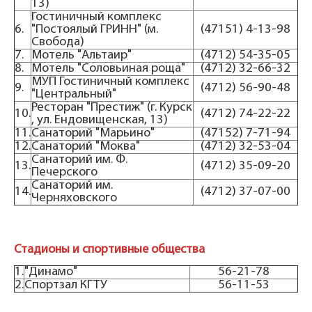
13)
Гостиничный комплекс
6.
"Постоялый ГРИНН" (м.
(47151) 4-13-98
Свобода)
7.
Мотель "Альтаир"
(4712) 54-35-05
8.
Мотель "Соловьиная роща"
(4712) 32-66-32
МУП Гостиничный комплекс
9.
(4712) 56-90-48
"Центральный"
Ресторан "Престиж" (г. Курск
10.
(4712) 74-22-22
, ул. Ендовищенская, 13)
11.
Санаторий "Марьино"
(47152) 7-71-94
12.
Санаторий "Моква"
(4712) 32-53-04
Санаторий им. Ф.
13.
(4712) 35-09-20
Печерского
Санаторий им.
14.
(4712) 37-07-00
Черняховского
Стадионы и спортивные общества
1.
"Динамо"
56-21-78
2.
Спортзал КГТУ
56-11-53